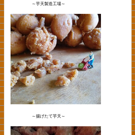
～芋天製造工場～
～揚げたて芋天～